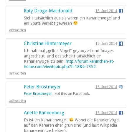
Katy Dröge-Macdonald
15. Juni 2014
Sieht tatsächlich aus als wären ein Kanarienvogel und
ein Spatz verliebt gewesen
antworten
Christine Hintermeyer
15. Juni 2014
Ich hab mal „gelber Vogel“ gegoogelt und Images
angeschaut, und das scheint tatsächlich ein
Kanarienvogel zu sein:
http://forum.kaninchen-at-
home.com/viewtopic.php?f=18&t=7352
antworten
Peter Brostmeyer
15. Juni 2014
Peter Brostmeyer
liked this on Facebook.
antworten
Anette Kannenberg
15. Juni 2014
Es ist ein Kanarienvogel.
Wobei die Kanarienvögel
auf den Kanaren eher grün sind (und laut Wikipedia
Kanarengirlitze heißen).