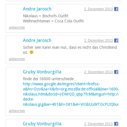
Andre Jarosch
2. Dezember 2013
Nikolaus = Bischofs-Outfit
Weihnachtsman = Coca Cola-Outfit
antworten
Andre Jarosch
2. Dezember 2013
Sicher sein kann man nur, dass es nicht das Christkind
ist.
antworten
Gruby Vonburgilla
2. Dezember 2013
finde dei 16000 unterschiede…
http://www.google.de/imgres?client=firefox-
a&hs=Dzv&sa=X&rls=org.mozilla:de:official&biw=1600&bi
nikolaus.htm&docid=oEWrQD_q6p7fcM&imgurl=http://www.k
decke-
nikolaus.jpg&w=401&h=381&ei=VrGbUuWTOcPLtQbuwYHA
antworten
Gruby Vonburgilla
2. Dezember 2013